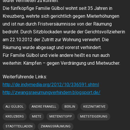
teurer vermieten zu können.
Die fünfköpfige Familie Gülbol wohnt seit 35 Jahren in
Kreuzberg, wehrte sich gerichtlich gegen Mieterhöhungen
und ist nun durch Fristversäumnisse von der Räumung
bedroht. Durch Sitzblockaden wurde der Gerichtsvollzieherin
am 22.10.2012 der Zutritt zur Wohnung verwehrt. Die
Räumung wurde abgesagt und vorerst verhindert.
Für Familie Gülbol und viele andere heißt es nun auch
weiterhin: Kämpfen – gegen Verdrängung und Mietwucher.
Weiterführende Links:
http://de.indymedia.org/2012/10/336591.shtml
http://zwangsraeumungverhindern.blogsport.de/
ALI GÜLBOL
ANDRE FRANELL
BERLIN
KIEZINITIATIVE
KREUZBERG
MIETE
MIETENSTOPP
MIETSTEIGERUNG
STADTTEILLADEN
ZWANGSRÄUMUNG