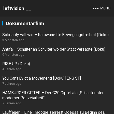
leftvision __
MENU
Dokumentarfilm
Solidarity will win – Karawane für Bewegungsfreiheit (Doku)
3 Monaten ago
Antifa – Schulter an Schulter wo der Staat versagte (Doku)
9 Monaten ago
RISE UP (Doku)
4 Jahren ago
You Can’t Evict a Movement! [Doku] [ENG ST]
7 Jahren ago
HAMBURGER GITTER – Der G20 Gipfel als „Schaufenster
moderner Polizeiarbeit“
7 Jahren ago
Lauffeuer – Eine Tragödie zerreißt Odessa zu Beginn des