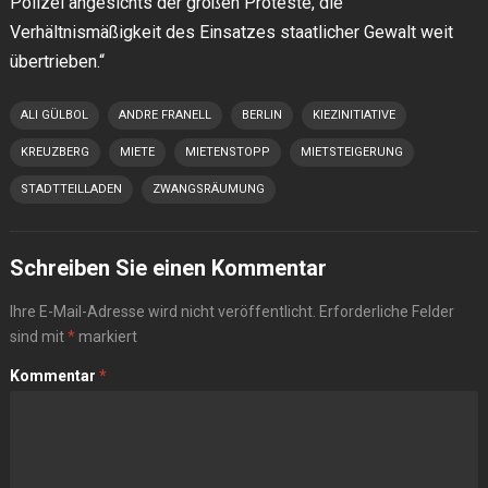
Polizei angesichts der großen Proteste, die
Verhältnismäßigkeit des Einsatzes staatlicher Gewalt weit
übertrieben.“
ALI GÜLBOL
ANDRE FRANELL
BERLIN
KIEZINITIATIVE
KREUZBERG
MIETE
MIETENSTOPP
MIETSTEIGERUNG
STADTTEILLADEN
ZWANGSRÄUMUNG
Schreiben Sie einen Kommentar
Ihre E-Mail-Adresse wird nicht veröffentlicht.
Erforderliche Felder
sind mit
*
markiert
Kommentar
*