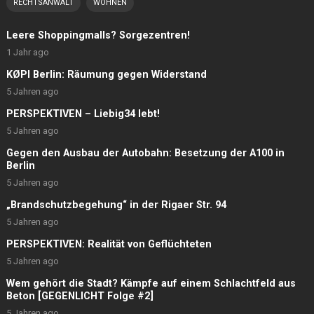
RECHTSANWALT
WOHNEN
Leere Shoppingmalls? Sorgezentren!
1 Jahr ago
KØPI Berlin: Räumung gegen Widerstand
5 Jahren ago
PERSPEKTIVEN – Liebig34 lebt!
5 Jahren ago
Gegen den Ausbau der Autobahn: Besetzung der A100 in
Berlin
5 Jahren ago
„Brandschutzbegehung“ in der Rigaer Str. 94
5 Jahren ago
PERSPEKTIVEN: Realität von Geflüchteten
5 Jahren ago
Wem gehört die Stadt? Kämpfe auf einem Schlachtfeld aus
Beton [GEGENLICHT Folge #2]
5 Jahren ago