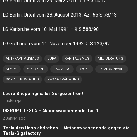
LG Berlin, Urteil vom 23. März 2016, 65 S 314/15
LG Berlin, Urteil vom 28. August 2013, Az.: 65 S 78/13
LG Karlsruhe vom 10. Mai 1991 – 9 S 588/90
LG Göttingen vom 11. November 1992, 5 S 123/92
ANTI-KAPITALISMUS
JURA
KAPITALISMUS
MIETBERATUNG
MIETER
MIETRECHT
RÄUMUNG
RECHT
RECHTSANWALT
SOZIALE BEWEGUNG
ZWANGSRÄUMUNG
Leere Shoppingmalls? Sorgezentren!
1 Jahr ago
DISRUPT TESLA – Aktionswochenende Tag 1
2 Jahren ago
Tesla den Hahn abdrehen – Aktionswochenende gegen die
Tesla-Gigafactory