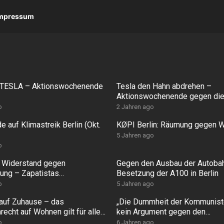
 Impressum
TESLA – Aktionswochenende
Tesla den Hahn abdrehen –
Aktionswochenende gegen die
Gigafactory
o
2 Jahren ago
 auf Klimastreik Berlin (Okt.
KØPI Berlin: Räumung gegen W
5 Jahren ago
o
 Widerstand gegen
Gegen den Ausbau der Autobah
rung – Zapatistas
Besetzung der A100 in Berlin
eren in Madrid
o
5 Jahren ago
 auf Zuhause – das
„Die Dummheit der Kommuniste
echt auf Wohnen gilt für alle
kein Argument gegen den
!
Kommunismus“ (R. Schernikau
o
6 Jahren ago