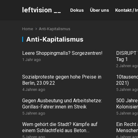
leftvision __
Dokus
Über uns
Kontakt /
Home
Anti-Kapitalismus
Anti-Kapitalismus
Leere Shoppingmalls? Sorgezentren!
DISRUPT 
Tag 1
1 Jahr ago
2 Jahren ag
Sozialproteste gegen hohe Preise in
10tausende
Berlin, 23.09.22
2021)
4 Jahren ago
5 Jahren ag
Gegen Ausbeutung und Arbeitshetze:
500 Jahre
Gorillas-Fahrer:innen im Streik
Kolonisie
demonstri
5 Jahren ago
5 Jahren ag
Wem gehört die Stadt? Kämpfe auf
Ein Recht
einem Schlachtfeld aus Beton
Menschenr
[GEGENLICHT Folge #2]
Menschen
5 Jahren ago
6 Jahren ag