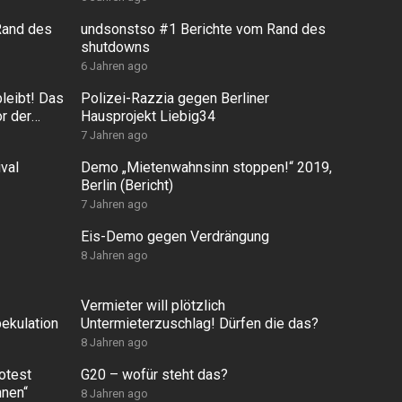
Rand des
undsonstso #1 Berichte vom Rand des
shutdowns
6 Jahren ago
leibt! Das
Polizei-Razzia gegen Berliner
r der
Hausprojekt Liebig34
7 Jahren ago
val
Demo „Mietenwahnsinn stoppen!“ 2019,
Berlin (Bericht)
7 Jahren ago
Eis-Demo gegen Verdrängung
8 Jahren ago
Vermieter will plötzlich
ekulation
Untermieterzuschlag! Dürfen die das?
8 Jahren ago
otest
G20 – wofür steht das?
nen“
8 Jahren ago