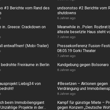
o #3 Berichte vom Rand des
undsonstso #2 Berichte vom 
s
shutdowns
o
6 Jahren ago
 in…Greece: Crackdown on
Meanwhile in…Polen: Rozbrat b
!
älteste besetzte Haus steht vo
Zwangsräumung
o
7 Jahren ago
l entwaffnen! (Mobi-Trailer)
Pressekonferenz Fusion-Festi
08.05.19 Gorki Theater
o
7 Jahren ago
bedrohte Freiräume in Berlin
Kundgebung gegen Bolsonaro
o
8 Jahren ago
Hausprojekt Liebig34 von
#Besetzen – Aktionen gegen
edroht!
Verdrängung und Immobiliensp
o
8 Jahren ago
h beim Immobiliengigant
Kampf für günstige Miete – Pr
Unzählige Projekte in der
gegen Konzern „Deutsche Woh