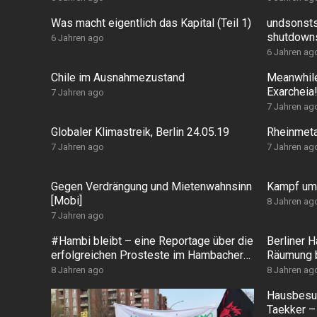
Was macht eigentlich das Kapital (Teil 1)
undsonsts
shutdown
6 Jahren ago
6 Jahren ag
Chile im Ausnahmezustand
Meanwhile
Exarcheia
7 Jahren ago
7 Jahren ag
Globaler Klimastreik, Berlin 24.05.19
Rheinmetal
7 Jahren ago
7 Jahren ag
Gegen Verdrängung und Mietenwahnsinn
Kampf um 
[Mobi]
8 Jahren ag
7 Jahren ago
#Hambi bleibt – eine Reportage über die
Berliner 
erfolgreichen Prosteste im Hambacher
Räumung b
Forst
8 Jahren ago
8 Jahren ag
Hausbesuc
Taekker – 