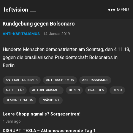
leftvision __
MENU
Kundgebung gegen Bolsonaro
ANTI-KAPITALISMUS
14. Januar 2019
Hunderte Menschen demonstrierten am Sonntag, den 4.11.18,
gegen die brasilianische Präsidentschaft Bolsonaros in
Berlin.
ANTI-KAPITALISMUS
ANTIFASCHISMUS
ANTIRASSISMUS
AUTORITÄR
AUTORITARISMUS
BERLIN
BRASILIEN
DEMO
DEMONSTRATION
PRÄSIDENT
Leere Shoppingmalls? Sorgezentren!
1 Jahr ago
DISRUPT TESLA – Aktionswochenende Tag 1