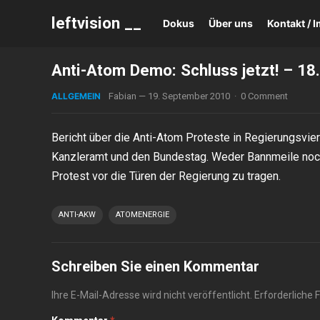
leftvision __
Dokus
Über uns
Kontakt /
Anti-Atom Demo: Schluss jetzt! – 1
ALLGEMEIN
Fabian
—
19. September 2010
·
0 Comment
Bericht über die Anti-Atom Proteste in Regierungsvie
Kanzleramt und den Bundestag. Weder Bannmeile noch
Protest vor die Türen der Regierung zu tragen.
ANTI-AKW
ATOMENERGIE
Schreiben Sie einen Kommentar
Ihre E-Mail-Adresse wird nicht veröffentlicht.
Erforderliche 