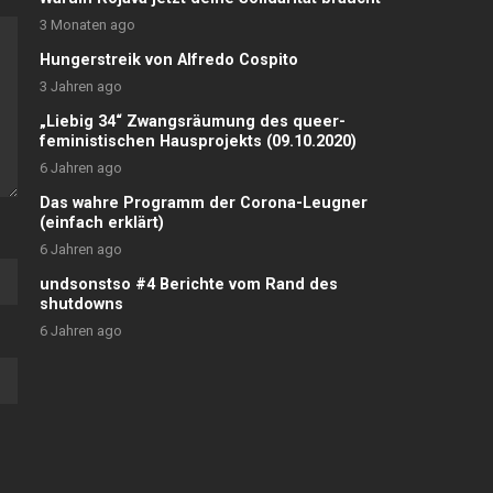
3 Monaten ago
Hungerstreik von Alfredo Cospito
3 Jahren ago
„Liebig 34“ Zwangsräumung des queer-
feministischen Hausprojekts (09.10.2020)
6 Jahren ago
Das wahre Programm der Corona-Leugner
(einfach erklärt)
6 Jahren ago
undsonstso #4 Berichte vom Rand des
shutdowns
6 Jahren ago