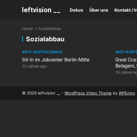
leftvision __
Dokus
Über uns
Kontakt /
Home
Sozialabbau
Sozialabbau
ANTI-KAPITALISMUS
ANTI-KAPI
Sit-In im Jobcenter Berlin-Mitte
Great Cri
Belagern, 
10 Jahren ago
16 Jahren a
© 2026 leftvision __ -
WordPress Video Theme
by
WPEnjoy