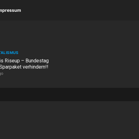
 Impressum
TALISMUS
sis Riseup – Bundestag
Sparpaket verhindern!!
go