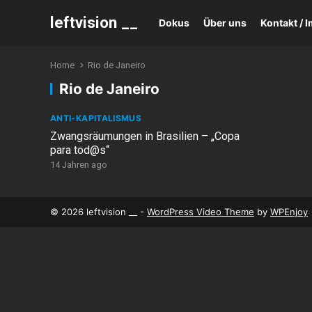
leftvision __
Dokus
Über uns
Kontakt /
Home
Rio de Janeiro
Rio de Janeiro
ANTI-KAPITALISMUS
Zwangsräumungen in Brasilien – „Copa
para tod@s“
14 Jahren ago
© 2026 leftvision __ -
WordPress Video Theme
by
WPEnjoy