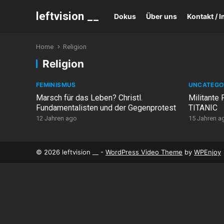
leftvision __
Dokus
Über uns
Kontakt /
Home
Religion
Religion
FEMINISMUS
UNCATEGO
Marsch für das Leben? Christl.
Militante 
Fundamentalisten und der Gegenprotest
TITANIC
12 Jahren ago
15 Jahren a
© 2026 leftvision __ -
WordPress Video Theme
by
WPEnjoy