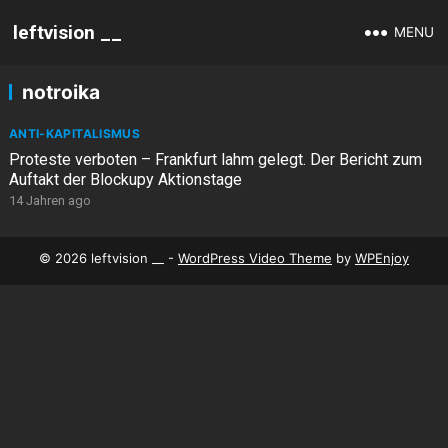
leftvision __
MENU
notroika
ANTI-KAPITALISMUS
Proteste verboten – Frankfurt lahm gelegt. Der Bericht zum
Auftakt der Blockupy Aktionstage
14 Jahren ago
© 2026 leftvision __ -
WordPress Video Theme
by
WPEnjoy