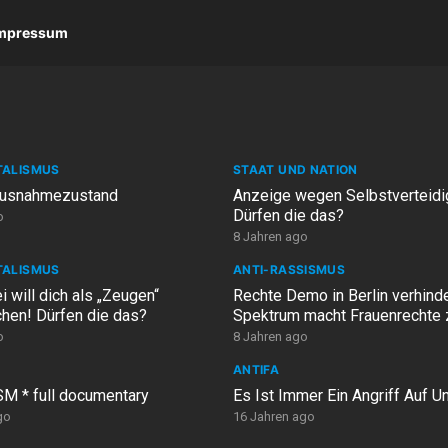
 Impressum
TALISMUS
STAAT UND NATION
Ausnahmezustand
Anzeige wegen Selbstverteidi
Dürfen die das?
o
8 Jahren ago
TALISMUS
ANTI-RASSISMUS
i will dich als „Zeugen“
Rechte Demo in Berlin verhinde
hen! Dürfen die das?
Spektrum macht Frauenrechte
Propagandathema
o
8 Jahren ago
N
ANTIFA
 * full documentary
Es Ist Immer Ein Angriff Auf U
go
16 Jahren ago