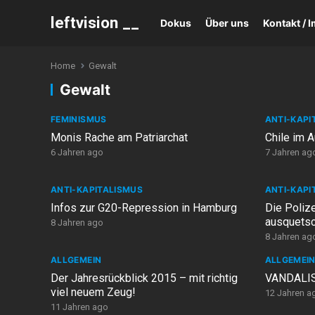
leftvision __
Dokus
Über uns
Kontakt /
Home
Gewalt
Gewalt
FEMINISMUS
ANTI-KAPI
Monis Rache am Patriarchat
Chile im 
6 Jahren ago
7 Jahren ag
ANTI-KAPITALISMUS
ANTI-KAPI
Infos zur G20-Repression in Hamburg
Die Polize
ausquetsc
8 Jahren ago
8 Jahren ag
ALLGEMEIN
ALLGEMEI
Der Jahresrückblick 2015 – mit richtig
VANDALISM
viel neuem Zeug!
12 Jahren a
11 Jahren ago