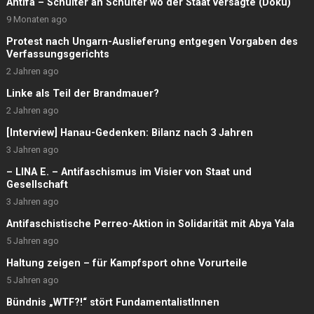
Antifa – Schulter an Schulter wo der Staat versagte (Doku)
9 Monaten ago
Protest nach Ungarn-Auslieferung entgegen Vorgaben des
Verfassungsgerichts
2 Jahren ago
Linke als Teil der Brandmauer?
2 Jahren ago
[Interview] Hanau-Gedenken: Bilanz nach 3 Jahren
3 Jahren ago
– LINA E. – Antifaschismus im Visier von Staat und
Gesellschaft
3 Jahren ago
Antifaschistische Perreo-Aktion in Solidarität mit Abya Yala
5 Jahren ago
Haltung zeigen – für Kampfsport ohne Vorurteile
5 Jahren ago
Bündnis „WTF?!“ stört FundamentalistInnen