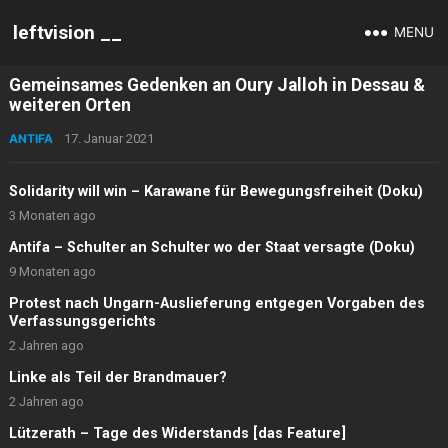
leftvision __
MENU
Gemeinsames Gedenken an Oury Jalloh in Dessau &
weiteren Orten
ANTIFA
17. Januar 2021
Solidarity will win – Karawane für Bewegungsfreiheit (Doku)
3 Monaten ago
Antifa – Schulter an Schulter wo der Staat versagte (Doku)
9 Monaten ago
Protest nach Ungarn-Auslieferung entgegen Vorgaben des
Verfassungsgerichts
2 Jahren ago
Linke als Teil der Brandmauer?
2 Jahren ago
Lützerath – Tage des Widerstands [das Feature]