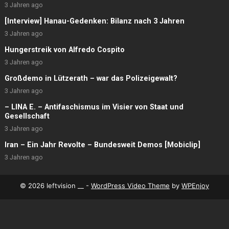
3 Jahren ago
[Interview] Hanau-Gedenken: Bilanz nach 3 Jahren
3 Jahren ago
Hungerstreik von Alfredo Cospito
3 Jahren ago
Großdemo in Lützerath – war das Polizeigewalt?
3 Jahren ago
– LINA E. – Antifaschismus im Visier von Staat und
Gesellschaft
3 Jahren ago
Iran – Ein Jahr Revolte – Bundesweit Demos [Mobiclip]
3 Jahren ago
© 2026 leftvision __ -
WordPress Video Theme
by
WPEnjoy