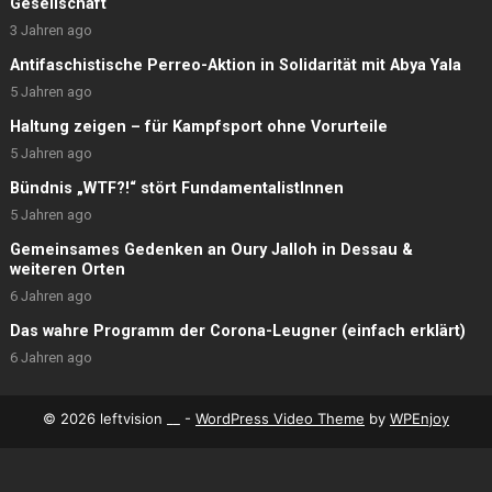
Gesellschaft
3 Jahren ago
Antifaschistische Perreo-Aktion in Solidarität mit Abya Yala
5 Jahren ago
Haltung zeigen – für Kampfsport ohne Vorurteile
5 Jahren ago
Bündnis „WTF?!“ stört FundamentalistInnen
5 Jahren ago
Gemeinsames Gedenken an Oury Jalloh in Dessau &
weiteren Orten
6 Jahren ago
Das wahre Programm der Corona-Leugner (einfach erklärt)
6 Jahren ago
© 2026 leftvision __ -
WordPress Video Theme
by
WPEnjoy