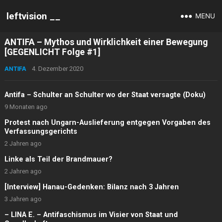
leftvision __
MENU
ANTIFA – Mythos und Wirklichkeit einer Bewegung
[GEGENLICHT Folge #1]
ANTIFA
4. Dezember 2020
Antifa – Schulter an Schulter wo der Staat versagte (Doku)
9 Monaten ago
Protest nach Ungarn-Auslieferung entgegen Vorgaben des
Verfassungsgerichts
2 Jahren ago
Linke als Teil der Brandmauer?
2 Jahren ago
[Interview] Hanau-Gedenken: Bilanz nach 3 Jahren
3 Jahren ago
– LINA E. – Antifaschismus im Visier von Staat und