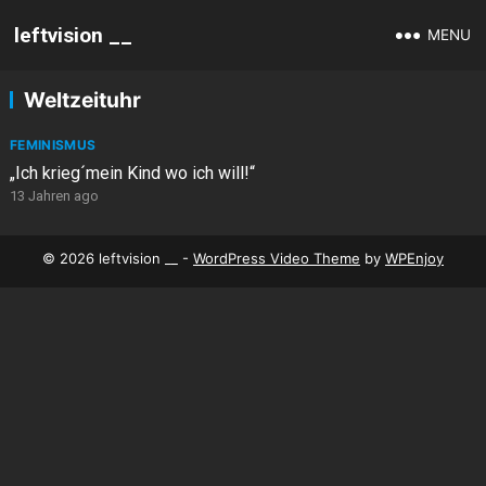
leftvision __
MENU
Weltzeituhr
FEMINISMUS
„Ich krieg´mein Kind wo ich will!“
13 Jahren ago
© 2026 leftvision __ -
WordPress Video Theme
by
WPEnjoy