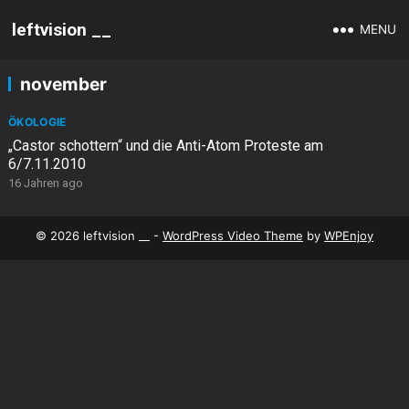
leftvision __
MENU
november
ÖKOLOGIE
„Castor schottern“ und die Anti-Atom Proteste am
6/7.11.2010
16 Jahren ago
© 2026 leftvision __ -
WordPress Video Theme
by
WPEnjoy