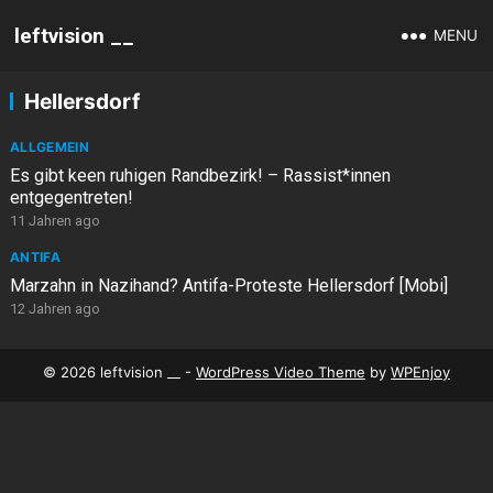
leftvision __
MENU
Hellersdorf
ALLGEMEIN
Es gibt keen ruhigen Randbezirk! – Rassist*innen
entgegentreten!
11 Jahren ago
ANTIFA
Marzahn in Nazihand? Antifa-Proteste Hellersdorf [Mobi]
12 Jahren ago
© 2026 leftvision __ -
WordPress Video Theme
by
WPEnjoy