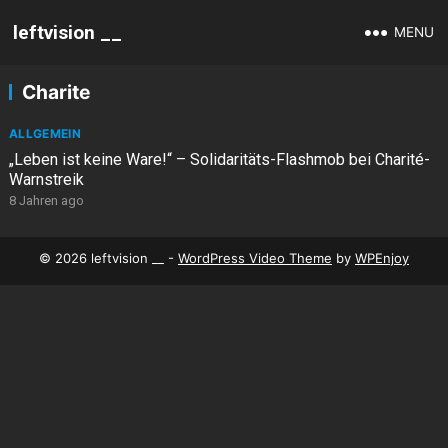
leftvision __
MENU
Charite
ALLGEMEIN
„Leben ist keine Ware!“ – Solidaritäts-Flashmob bei Charité-
Warnstreik
8 Jahren ago
© 2026 leftvision __ -
WordPress Video Theme
by
WPEnjoy