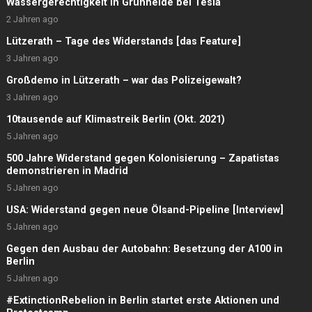
Wassergerechtigkeit in Grünheide bei Tesla
2 Jahren ago
Lützerath – Tage des Widerstands [das Feature]
3 Jahren ago
Großdemo in Lützerath – war das Polizeigewalt?
3 Jahren ago
10tausende auf Klimastreik Berlin (Okt. 2021)
5 Jahren ago
500 Jahre Widerstand gegen Kolonisierung – Zapatistas
demonstrieren in Madrid
5 Jahren ago
USA: Widerstand gegen neue Ölsand-Pipeline [Interview]
5 Jahren ago
Gegen den Ausbau der Autobahn: Besetzung der A100 in
Berlin
5 Jahren ago
#ExtinctionRebelion in Berlin startet erste Aktionen und