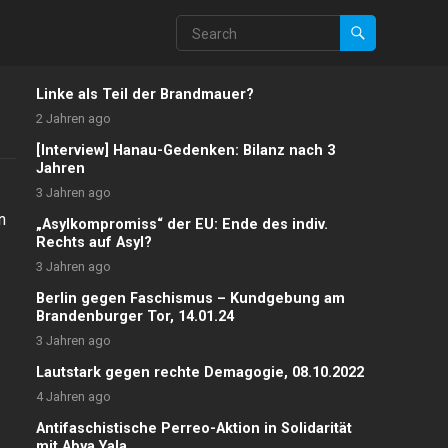
Linke als Teil der Brandmauer?
2 Jahren ago
[Interview] Hanau-Gedenken: Bilanz nach 3
Jahren
3 Jahren ago
n
„Asylkompromiss“ der EU: Ende des indiv.
Rechts auf Asyl?
3 Jahren ago
Berlin gegen Faschismus – Kundgebung am
Brandenburger Tor, 14.01.24
3 Jahren ago
Lautstark gegen rechte Demagogie, 08.10.2022
4 Jahren ago
Antifaschistische Perreo-Aktion in Solidarität
mit Abya Yala