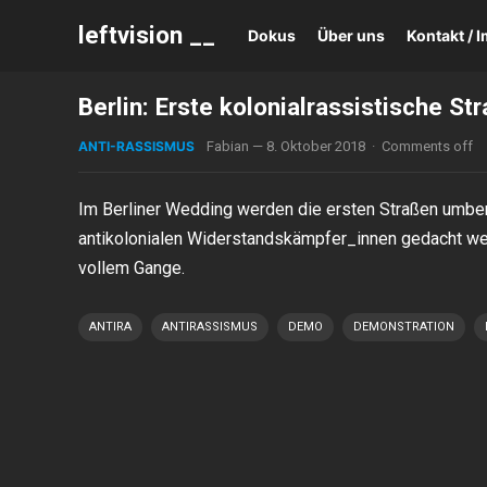
leftvision __
Dokus
Über uns
Kontakt /
Berlin: Erste kolonialrassistische 
ANTI-RASSISMUS
Fabian
—
8. Oktober 2018
·
Comments off
Im Berliner Wedding werden die ersten Straßen umbena
antikolonialen Widerstandskämpfer_innen gedacht wer
vollem Gange.
ANTIRA
ANTIRASSISMUS
DEMO
DEMONSTRATION